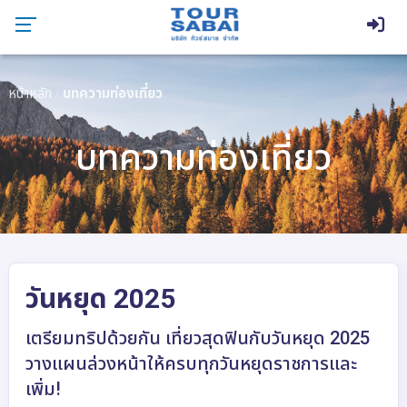
หน้าหลัก
บทความท่องเที่ยว
บทความท่องเที่ยว
วันหยุด 2025
เตรียมทริปด้วยกัน เที่ยวสุดฟินกับวันหยุด 2025
วางแผนล่วงหน้าให้ครบทุกวันหยุดราชการและ
เพิ่ม!