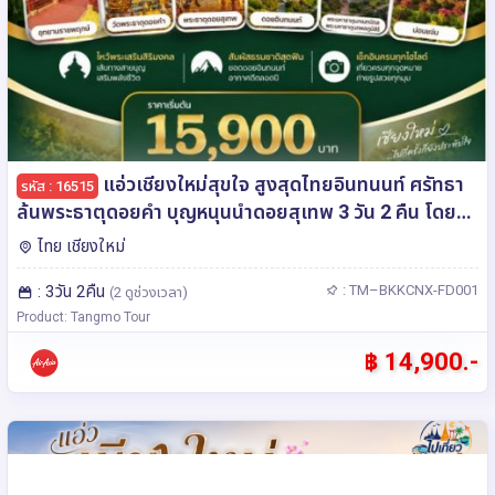
แอ่วเชียงใหม่สุขใจ สูงสุดไทยอินทนนท์ ศรัทธา
รหัส : 16515
ล้นพระธาตุดอยคำ บุญหนุนนำดอยสุเทพ 3 วัน 2 คืน โดย
สายการบินแอร์เอเชีย (FD)
ไทย เชียงใหม่
: 3วัน 2คืน
: TM–BKKCNX-FD001
(2 ดูช่วงเวลา)
Product: Tangmo Tour
฿ 14,900.-