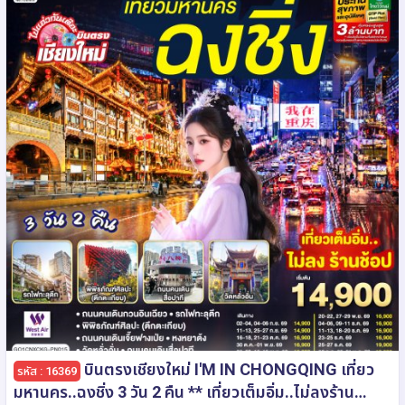
บินตรงเชียงใหม่ I'M IN CHONGQING เที่ยว
รหัส : 16369
มหานคร..ฉงชิ่ง 3 วัน 2 คืน ** เที่ยวเต็มอิ่ม..ไม่ลงร้าน