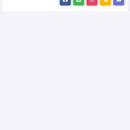
เชียงใหม่ เที่ยวเกาหลี..ช้อป ชิม ชิล.. Seoul My
รหัส : 15975
Seoul 5 วัน 3 คืน โดยสายการบิน แอร์ปูซาน (BX)
เกาหลีใต้ โซล,อินชอน
: 5วัน 3คืน
: 2UCNXICN-BX001
(3 ดูช่วงเวลา)
Product: 2UCenter
฿ 16,900.-