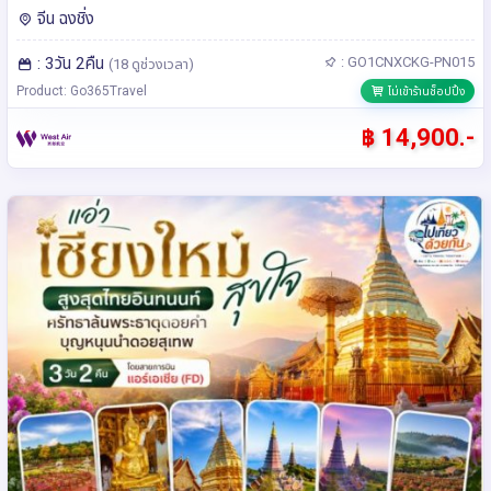
ช้อป** โดยสายการบิน West Air (PN)
จีน ฉงชิ่ง
: 3วัน 2คืน
: GO1CNXCKG-PN015
(18 ดูช่วงเวลา)
Product: Go365Travel
ไม่เข้าร้านช็อปปิ้ง
฿ 14,900.-