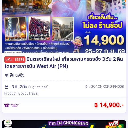
บินตรงเชียงใหม่ เที่ยวมหานครฉงชิ่ง 3 วัน 2 คืน
รหัส : 15581
โดยสายการบิน West Air (PN)
จีน ฉงชิ่ง
: 3วัน 2คืน
: GO1CNXCKG-PN008
(1 ดูช่วงเวลา)
Product: Go365Travel
฿ 14,900.-