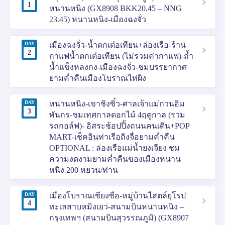
1
หนานหนิง (GX8908 BKK20.45 – NNG
23.45) หนานหนิง-เมืองฉงจั่ว
DAY
เมืองฉงจั่ว-น้ำตกเต๋อเทียน+ล่องเรือ-ร้าน
2
กาแฟน้ำตกเต๋อเทียน (ไม่รวมค่ากาแฟ)-ถ้ำ
น้ำแข็งหลงกง-เมืองฉงจั่ว-ชมบรรยากาศ
ยามค่ำคืนเมืองโบราณไท่ผิง
DAY
หนานหนิง-เขาชิงซิ๋ว-ศาลเจ้าแม่กวนอิม
3
พันกร-ชมเทศกาลดอกไม้ 4ฤดูกาล (รวม
รถกอล์ฟ)- อิสระช้อปปิ้งถนนคนเดิน+POP
MART-เช็คอินท่าเรือถิงจื่อยามค่ำคืน
OPTIONAL : ล่องเรือแม่น้ำยงเจียง ชม
ความงดงามยามค่ำคืนของเมืองหนาน
หนิง 200 หยวน/ท่าน
DAY
เมืองโบราณเซียงซือ-หมู่บ้านไสตล์ยุโรป
4
ทะเลสาบหมิงเยว่-สนามบินหนานหนิง –
กรุงเทพฯ (สนามบินสุวรรณภูมิ) (GX8907