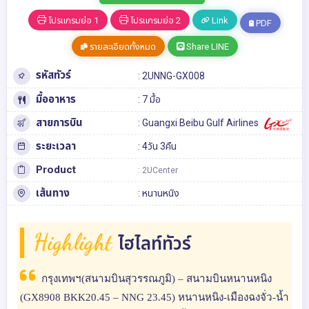
โปรแกรมย่อ 1
โปรแกรมย่อ 2
Link
PDF
รายละเอียดทั้งหมด
Share LINE
รหัสทัวร์
: 2UNNG-GX008
มื้ออาหาร
: 7 มื้อ
สายการบิน
: Guangxi Beibu Gulf Airlines
ระยะเวลา
: 4วัน 3คืน
Product
: 2UCenter
เส้นทาง
:
หนานหนิง
Highlight
ไฮไลท์ทัวร์
กรุงเทพฯ(สนามบินสุวรรณภูมิ) – สนามบินหนานหนิง
(GX8908 BKK20.45 – NNG 23.45) หนานหนิง-เมืองฉงจั่ว-น้ำ