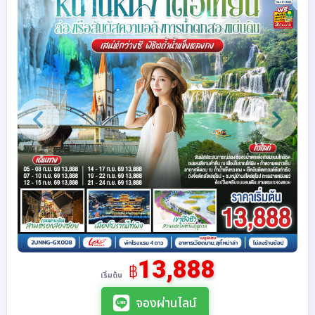
13,888
฿
เริ่มต้น
จองผ่านไลน์