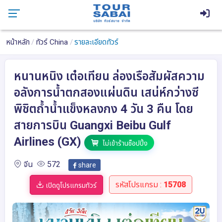
หน้าหลัก
ทัวร์ China
รายละเอียดทัวร์
หนานหนิง เต๋อเทียน ล่องเรือสัมผัสความ
อลังการน้ำตกสองแผ่นดิน เสน่ห์กว่างซี
พิชิตถ้ำน้ำแข็งหลงกง 4 วัน 3 คืน โดย
สายการบิน Guangxi Beibu Gulf
Airlines (GX)
ไม่เข้าร้านช็อปปิ้ง
จีน
572
share
รหัสโปรแกรม :
15708
เปิดดูโปรแกรมทัวร์