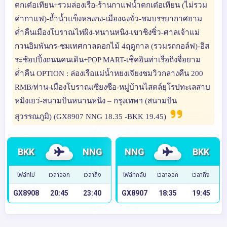
ตกเต๋อเทียน+รวมล่องเรือ-ร้านกาแฟน้ำตกเต๋อเทียน (ไม่รวม
ค่ากาแฟ)-ถ้ำน้ำแข็งหลงกง-เมืองฉงจั่ว-ชมบรรยากาศยาม
ค่ำคืนเมืองโบราณไท่ผิง-หนานหนิง-เขาชิงซิ๋ว-ศาลเจ้าแม่
กวนอิมพันกร-ชมเทศกาลดอกไม้ 4ฤดูกาล (รวมรถกอล์ฟ)-อิส
ระช้อปปิ้งถนนคนเดิน+POP MART-เช็คอินท่าเรือถิงจื่อยาม
ค่ำคืน OPTION : ล่องเรือแม่น้ำหยงเจียงชมวิวกลางคืน 200
RMB/ท่าน-เมืองโบราณเซียงซือ-หมู่บ้านไสตล์ยุโรปทะเลสาบ
หมิงเยว่-สนามบินหนานหนิง – กรุงเทพฯ (สนามบิน
สุวรรณภูมิ) (GX8907 NNG 18.35 -BKK 19.45)
BKK
NNG
NNG
BKK
ไฟล์ทไป
เวลาออก
เวลาถึง
ไฟล์ทกลับ
เวลาออก
เวลาถึง
GX8908
20:45
23:40
GX8907
18:35
19:45