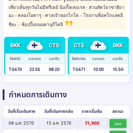
เที่ยวเต็มทุกวันไม่มีฟรีเดย์ นิงเกิ้ลเทอเรส - สวนสัตว์อาซาฮิยา
มะ - คลองโอตารุ - ศาลเจ้าฮอกไกโด – โรงงานช็อคโกแลตอิ
ชิยะ – ช้อปปิ้งถนนทานุกิโคจิ
BKK
CTS
CTS
BKK
ไฟล์ทไป
เวลาออก
เวลาถึง
ไฟล์ทกลับ
เวลาออก
เวลาถึง
TG670
23:55
08:20
TG671
10:00
15:50
กำหนดการเดินทาง
วันที่เริ่มเดินทาง
วันที่เดินทางกลับ
ราคาเริ่มต้น
สถานะ
08 ม.ค. 2570
13 ม.ค. 2570
71,900
จอง