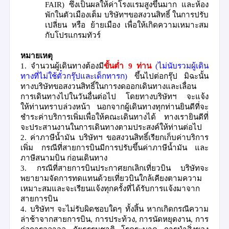
FAIR)
ซึ่งเป็นผลให้ค่าโรงแรมสูงขึ้นมาก และห้อง
พักในตัวเมืองเต็ม บริษัทฯขอสงวนสิทธิ์ ในการปรับ
เปลี่ยน หรือ ย้ายเมือง เพื่อให้เกิดความเหมาะสม
กับโปรแกรมทัวร์
หมายเหตุ
1.
จำนวนผู้เดินทางต้องมี
ขั้นต่ำ
9
ท่าน
(
ไม่นับรวมผู้เดิน
ทางที่ไม่ใช้ตั๋วกรุ๊ปและเด็กทารก)
ขึ้นไปต่อกรุ๊ป มิฉะนั้น
ทางบริษัทขอสงวนสิทธิ์ในการงดออกเดินทางและเลื่อน
การเดินทางไปในวันอื่นต่อไป โดยทางบริษัทฯ จะแจ้ง
ให้ท่านทราบล่วงหน้า นอกจากผู้เดินทางทุกท่านยินดีที่จะ
ชำระค่าบริการเพิ่มเพื่อให้คณะเดินทางได้ ทางเรายินดีที่
จะประสานงานในการเดินทางตามประสงค์ให้ท่านต่อไป
2.
ค่าภาษีน้ำมัน บริษัทฯ ขอสงวนสิทธิ์เรียกเก็บค่าบริการ
เพิ่ม กรณีที่สายการบินมีการปรับขึ้นค่าภาษีน้ำมัน และ
ภาษีสนามบิน ก่อนเดินทาง
3.
กรณีที่สายการบินประกาศยกเลิกเที่ยวบิน บริษัทจะ
พยายามจัดการทดแทนด้วยเที่ยวบินใกล้เคียงตามความ
เหมาะสมและจะเรียนแจ้งทุกครั้งที่ได้รับการแจ้งมาจาก
สายการบิน
4.
บริษัทฯ จะไม่รับผิดชอบใดๆ ทั้งสิ้น หากเกิดกรณีความ
ล่าช้าจากสายการบิน
,
การประท้วง
,
การนัดหยุดงาน
,
การ