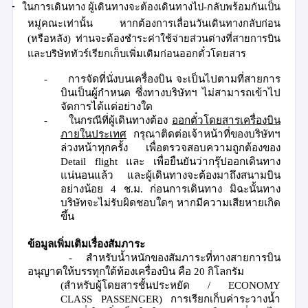
-
ในการเดินทาง ผู้เดินทางจะต้องเดินทางไป
-
กลับพร้อมกันเป็น
หมู่คณะเท่านั้น หากต้องการเลื่อนวันเดินทางกลับก่อน
(
หรือหลัง
)
ท่านจะต้องชำระค่าใช้จ่ายส่วนต่างที่สายการบิน
และบริษัททัวร์เรียกเก็บเพิ่มเติมก่อนออกตั๋วโดยสาร
-
การจัดที่นั่งบนเครื่องบิน จะเป็นไปตามที่สายการ
บินเป็นผู้กำหนด ซึ่งทางบริษัทฯ ไม่สามารถเข้าไป
จัดการได้แต่อย่างใด
-
ในกรณีที่ผู้เดินทางต้อง
ออกตั๋วโดยสารเครื่องบิน
ภายในประเทศ
กรุณาติดต่อเจ้าหน้าที่ของบริษัทฯ
ล่วงหน้าทุกครั้ง เพื่อตรวจสอบความถูกต้อง
ของ
Detail flight
และ เพื่อยืนยันว่ากรุ๊ปออกเดินทาง
แน่นอนแล้ว
และผู้เดินทางจะต้องมาถึงสนามบิน
อย่างน้อย 4 ช.ม. ก่อนการเดินทาง มิฉะนั้นทาง
บริษัทจะไม่รับผิดชอบใดๆ
หากมีความเสียหายเกิด
ขึ้น
ข้อมูลเพิ่มเติมเรื่องสัมภาระ
-
สำหรับน้ำหนักของสัมภาระที่ทางสายการบิน
อนุญาตให้บรรทุกใต้ท้องเครื่องบิน คือ
20
กิโลกรัม
(
สำหรับผู้โดยสารชั้นประหยัด
/
ECONOMY
CLASS PASSENGER)
การเรียกเก็บค่าระวางน้ำ