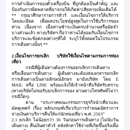
การดำเนินการจองตั๋วเครื่องบิน ที่ถูกต้องเป็นสำคัญ และ
ป้องกันการผิดพลาดที่อาจก่อให้เกิดค่าเสียหายเพิ่มเติมได้
**
กรุณาศึกษารายการทัวร์ และเงื่อนไขการให้บริการ
โดยละเอียด เพื่อผลประโยชน์สูงสุดในการใช้บริการของ
ท่าน เนื่องจาก เมื่อท่านชำระเงินครบจำนวนหรือมัดจำ
บางส่วนแล้ว ทางบริษัทฯ ถือว่าท่านได้ยอมรับเงื่อนไขการ
บริการและข้อตกลงต่างๆที่ได้ ระบุไว้ทั้งหมดในโปรแกรม
การเดินทางนั้นๆ
**
2.เงื่อนไขการยกเลิก
บริษัทใช้เงื่อนไขตามกรมการท่อง
เที่ยว
กรณีที่ผู้เดินทางต้องการขอยกเลิกการเดินทาง
หรือเลื่อนการเดินทาง
ผู้เดินทางจะต้องส่งเอกสารยกเลิก
การเดินทางเป็นลายลักษณ์อักษร มายังบริษัท โดย
E
MAIL
หรือ
LINE
พร้อมแจ้งให้เจ้าหน้าที่บริษัทรับทราบ
(
ทางบริษัทไม่ขอรับยกเลิกการจอง ผ่านทางโทรศัพท์ไม่ว่า
กรณีใดๆ
)
ตาม
“
ประกาศคณะกรรมการธุรกิจนำเที่ยวและ
มัคคุเทศก์ เรื่อง หลักเกณฑ์เกี่ยวกับการกำหนดอัตราการ
จ่ายเงินค่าบริการคืนให้แก่นักท่องเที่ยว พ
.
ศ
. 2563”
2.1
ยกเลิก ไม่น้อยกว่า
30
วันก่อนการเดินทาง
(
ไม่นับวัน
เดินทาง
)
คืนเงินค่าทัวร์ หลังหักค่าใช้จ่ายที่เกิดขึ้นจริงเพื่อ