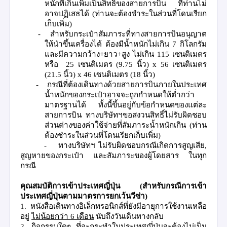
หนักที่เกินเพิ่มเป็นสิทธิของสายการบิน
ที่ท่านไม่
อาจปฏิเสธได้
(
ท่านจะต้องชำระในส่วนที่โดนเรียก
เก็บเพิ่ม
)
-
สำหรับกระเป๋าสัมภาระที่ทางสายการบินอนุญาต
ให้นำขึ้นเครื่องได้ ต้องมีน้ำหนักไม่เกิน
7
กิโลกรัม
และมีความกว้าง
+
ยาว
+
สูง ไม่เกิน
115
เซนติเมตร
หรือ
25
เซนติเมตร
(
9.75
นิ้ว
)
x
56
เซนติเมตร
(
21.5
นิ้ว
)
x 46
เซนติเมตร
(
18
นิ้ว
)
-
กรณีที่ต้องเดินทางด้วยสายการบินภายในประเทศ
น้ำหนักของกระเป๋าอาจจะถูกกำหนดให้ต่ำกว่า
มาตรฐานได้ ทั้งนี้ขึ้นอยู่กับข้อกำหนดของแต่ละ
สายการบิน ทางบริษัทฯขอสงวนสิทธิ์ไม่รับผิดชอบ
ส่วนต่างของค่าใช้จ่ายที่สัมภาระน้ำหนักเกิน
(
ท่าน
ต้องชำระในส่วนที่โดนเรียกเก็บเพิ่ม
)
-
ทางบริษัทฯ ไม่รับผิดชอบกรณีเกิดการสูญเสีย
,
สูญหายของกระเป๋า และสัมภาระของผู้โดยสาร ในทุก
กรณี
คุณสมบัติการเข้าประเทศญี่ปุ่น
(
สำหรับกรณีการเข้า
ประเทศญี่ปุ่นตามมาตรการยกเว้นวีซ่า
)
1.
หนังสือเดินทางอิเล็กทรอนิกส์ที่ยังมีอายุการใช้งานเหลือ
อยู่
ไม่น้อยกว่า
6
เดือน
นับถึงวันเดินทางกลับ
2.
กิจกรรมใดๆ ที่จะกระทำในประเทศญี่ปุ่นจะต้องไม่เป็น