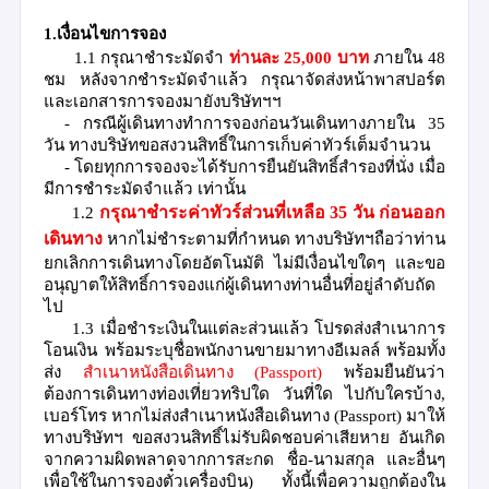
1.เงื่อนไขการจอง
1.1
กรุณาชำระมัดจำ
ท่านละ
25
,
000
บาท
ภายใน
48
ชม
หลังจากชำระมัดจำแล้ว กรุณาจัดส่งหน้าพาสปอร์ต
และเอกสารการจองมายังบริษัทฯฯ
-
กรณีผู้เดินทางทำการจองก่อนวันเดินทางภายใน
3
5
วัน ทางบริษัทขอสงวนสิทธิ์ในการเก็บค่าทัวร์เต็มจำนวน
- โดยทุกการจองจะได้รับการยืนยันสิทธิ์สำรองที่นั่ง เมื่อ
มีการชำระมัดจำแล้ว เท่านั้น
1.2
กรุณาชำระค่าทัวร์ส่วนที่เหลือ
35
วัน ก่อนออก
เดินทาง
หากไม่ชำระตามที่กำหนด ทางบริษัทฯถือว่าท่าน
ยกเลิกการเดินทางโดยอัตโนมัติ ไม่มีเงื่อนไขใดๆ และขอ
อนุญาตให้สิทธิ์การจองแก่ผู้เดินทางท่านอื่นที่อยู่ลำดับถัด
ไป
1.3
เมื่อชำระเงินในแต่ละส่วนแล้ว
โปรดส่งสำเนาการ
โอนเงิน พร้อมระบุชื่อพนักงานขายมาทางอีเมลล์ พร้อมทั้ง
ส่ง
สำเนาหนังสือเดินทาง
(
Passport)
พร้อมยืนยันว่า
ต้องการเดินทางท่องเที่ยวทริปใด วันที่ใด
ไปกับใครบ้าง
,
เบอร์โทร หากไม่ส่งสำเนาหนังสือเดินทาง
(
Passport)
มาให้
ทางบริษัทฯ ขอสงวนสิทธิ์ไม่รับผิดชอบค่าเสียหาย อันเกิด
จากความผิดพลาดจากการสะกด ชื่อ
-
นามสกุล และอื่นๆ
เพื่อใช้ในการจองตั๋วเครื่องบิน
) ทั้งนี้เพื่อความถูกต้องใน