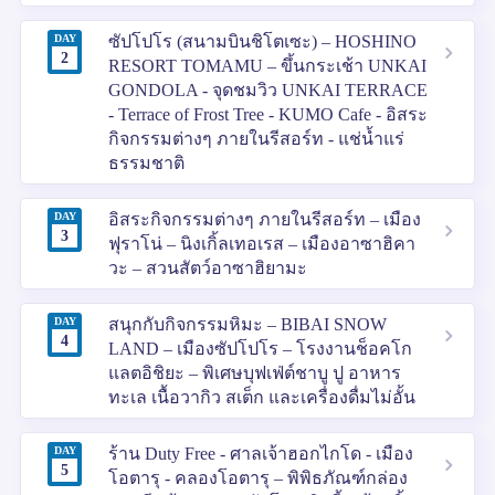
DAY
ซัปโปโร (สนามบินชิโตเซะ) – HOSHINO
2
RESORT TOMAMU – ขึ้นกระเช้า UNKAI
GONDOLA - จุดชมวิว UNKAI TERRACE
- Terrace of Frost Tree - KUMO Cafe - อิสระ
กิจกรรมต่างๆ ภายในรีสอร์ท - แช่น้ำแร่
ธรรมชาติ
DAY
อิสระกิจกรรมต่างๆ ภายในรีสอร์ท – เมือง
3
ฟุราโน่ – นิงเกิ้ลเทอเรส – เมืองอาซาฮิคา
วะ – สวนสัตว์อาซาฮิยามะ
DAY
สนุกกับกิจกรรมหิมะ – BIBAI SNOW
4
LAND – เมืองซัปโปโร – โรงงานช็อคโก
แลตอิชิยะ – พิเศษบุฟเฟ่ต์ชาบู ปู อาหาร
ทะเล เนื้อวากิว สเต็ก และเครื่องดื่มไม่อั้น
DAY
ร้าน Duty Free - ศาลเจ้าฮอกไกโด - เมือง
5
โอตารุ - คลองโอตารุ – พิพิธภัณฑ์กล่อง