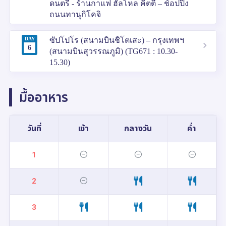
ดนตรี - ร้านกาแฟ ฮัลโหล คิตตี้ – ช้อปปิ้ง
ถนนทานุกิโคจิ
DAY
ซัปโปโร (สนามบินชิโตเสะ) – กรุงเทพฯ
6
(สนามบินสุวรรณภูมิ) (TG671 : 10.30-
15.30)
มื้ออาหาร
วันที่
เช้า
กลางวัน
ค่ำ
1
2
3