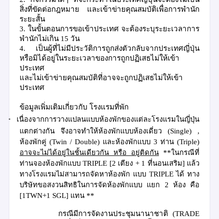
สิ่งที่ขัดต่อกฎหมาย และเข้าข่ายคุณสมบัติเพื่อการพำนัก
ระยะสั้น
3.
ในขั้นตอนการขอเข้าประเทศ จะต้องระบุระยะเวลาการ
พำนักไม่เกิน
15
วัน
4.
เป็นผู้ที่ไม่มีประวัติการถูกส่งตัวกลับจากประเทศญี่ปุ่น
หรือมิได้อยู่ในระยะเวลาของการถูกปฏิเสธไม่ให้เข้า
ประเทศ
และไม่เข้าข่ายคุณสมบัติที่อาจจะถูกปฏิเสธไม่ให้เข้า
ประเทศ
ข้อมูลเพิ่มเติมเกี่ยวกับ โรงแรมที่พัก
-
เนื่องจากการวางแปลนแบบห้องพักของแต่ละโรงแรมในญี่ปุ่น
แตกต่างกัน จึงอาจทำให้ห้องพักแบบห้องเดี่ยว
(
Single)
,
ห้องพักคู่
(
Twin
/
Double)
และห้องพักแบบ
3
ท่าน
(
Triple)
อาจจะไม่ได้อยู่ในชั้นเดียวกัน หรือ อยู่ติดกัน
**
ในกรณีที่
ท่านจองห้องพักแบบ
TRIPLE
[2
เตียง
+
1
ที่นอนเสริม
]
แล้ว
ทางโรงแรมไม่สามารถจัดหาห้องพัก
แบบ
TRIPLE
ได้ ทาง
บริษัทขอสงวนสิทธิในการจัดห้องพักแบบ แยก
2
ห้อง คือ
[1TWN+1
SGL]
แทน
**
กรณีมีการจัดงานประชุมนานาชาติ
(
TRADE