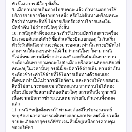
ทัวร์ไม่ว่ากรณีใดๆ ทั้งสิ้น
9.
เมื่อท่านออกเดินทางไปกับคณะแล้ว ถ้าท่านงดการใช้
บริการรายการใดรายการหนึ่ง หรือไม่เดินทางพร้อมคณะ
ถือว่าท่านสละสิทธิ์ ไม่อาจเรียกร้องค่าบริการและเงิน
มัดจำคืน ไม่ว่ากรณีใดๆ ทั้งสิ้น
10.
กรณีลูกค้าที่จองเฉพาะทัวร์ไม่รวมบัตรโดยสารเครื่อง
บิน (จอยด์แลนด์ทัวร์ ซื้อตั๋วเครื่องบินแยกเอง) ในวันเริ่ม
ทัวร์(วันที่หนึ่ง) ท่านจะต้องมารอคณะเท่านั้น ทางบริษัทไม่
สามารถให้คณะรอท่านได้ ไม่ว่ากรณีใดๆ ก็ตาม กรณี
“
ไฟล์ทของท่านถึงช้ากว่าคณะ
”
และยืนยันเดินทาง ท่าน
จะต้องเดินทางตามคณะไปยังเมือง หรือสถานที่ท่องเที่ยวที่
คณะอยู่ในเวลานั้นๆ กรณีนี้ จะมีค่าใช้จ่ายเพิ่ม ท่านจำเป็น
จะต้องชำระค่าใช้จ่ายที่ใช้ในการเดินทางด้วยตนเอง
ทั้งหมดเท่านั้นไม่ว่ากรณีใดก็ตาม และทางบริษัทขอสงวน
สิทธิ์ไม่สามารถชดเชย หรือทดแทน หากท่านไม่ได้ท่อง
เที่ยวเมืองหรือสถานที่ท่องเที่ยวใดๆ สถานที่หนึ่ง ทุกกรณี
เนื่องจากเป้นการชำระแบบเหมาจ่ายกับตัวแทนทั้งหมด
แล้ว
11. กรณี
“
หญิงตั้งครรภ์
”
ท่านจะต้องมีใบรับรองแพทย์
ระบุชัดเจนว่าสามารถเดินทางออกนอกประเทศได้ รวมถึง
รายละเอียดอายุครรภ์ที่ชัดเจน สิ่งนี้อยู่เหนือการควบคุม
ของบริษัทฯ