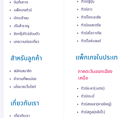
ทัวร์ญี่ปุ่น
บินต้นทาง
ทัวร์ลาว
แพ็คเกจทัวร์
ทัวร์โครเอเชีย
บัตรเข้าชม
ทัวร์ออสเตรีย
เรือสำราญ
ทัวร์สโลวาเกีย
จัดกรุ๊ปทัวร์ส่วนตัว
ทัวร์ไอซ์แลนด์
บทความท่องเที่ยว
แพ็กเกจในประเ
สำหรับลูกค้า
ภาคตะวันออกเฉียง
สมัครสมาชิก
เหนือ
คำถามที่พบบ่อย
นโยบายเว็บไซต์
ทัวร์ยะลา(เบตง)
ทัวร์กระบี่
เกี่ยวกับเรา
ทัวร์สงขลา(หาดใหญ่)
ทัวร์สตูล(หลีเป๊ะ)
เกี่ยวกับเรา