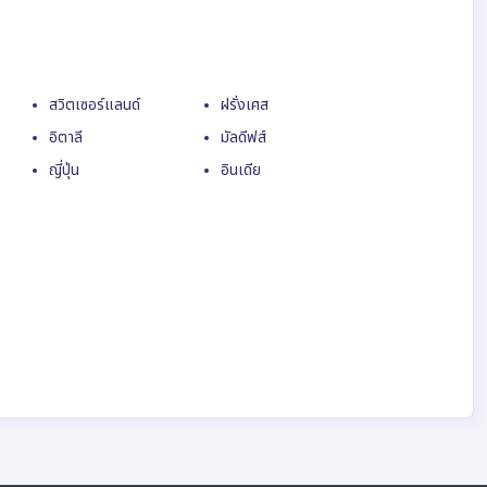
สวิตเซอร์แลนด์
ฝรั่งเศส
อิตาลี
มัลดีฟส์
ญี่ปุ่น
อินเดีย