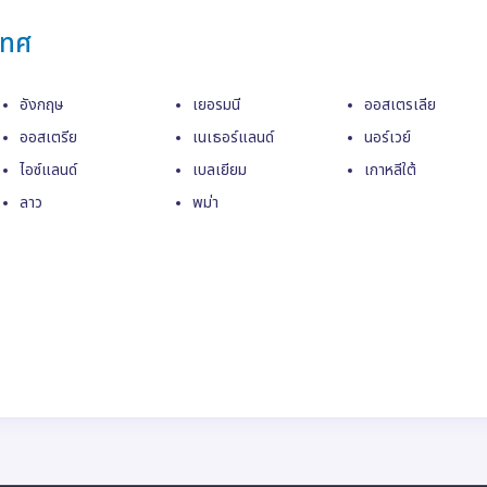
เทศ
อังกฤษ
เยอรมนี
ออสเตรเลีย
ออสเตรีย
เนเธอร์แลนด์
นอร์เวย์
ไอซ์แลนด์
เบลเยียม
เกาหลีใต้
ลาว
พม่า