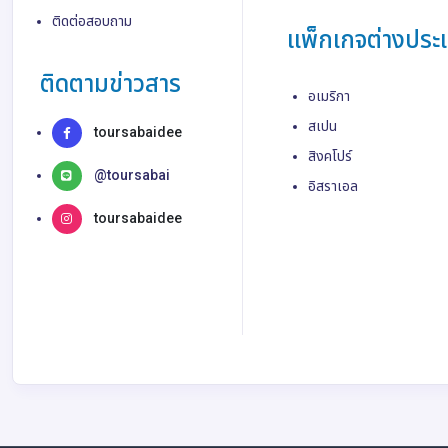
ติดต่อสอบถาม
แพ็กเกจต่างประ
ติดตามข่าวสาร
อเมริกา
สเปน
toursabaidee
สิงคโปร์
@toursabai
อิสราเอล
toursabaidee