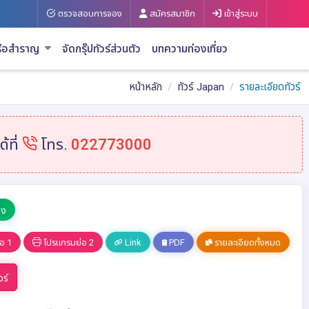
ตรวจสอบการจอง
สมัครสมาชิก
เข้าสู่ระบบ
รือสำราญ
จัดกรุ๊ปทัวร์ส่วนตัว
บทความท่องเที่ยว
หน้าหลัก
ทัวร์ Japan
รายละเอียดทัวร์
้ที่
โทร.
022773000
้ง
อ 1
โปรแกรมย่อ 2
Link
PDF
รายละเอียดทั้งหมด
วร์