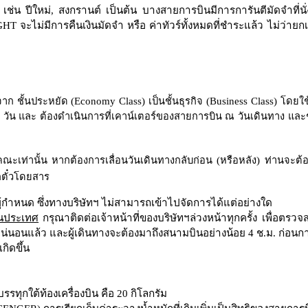
เช่น ปีใหม่
,
สงกรานต์ เป็นต้น บางสายการบินมีการการันตีมัดจำที่นั
IGHT
จะไม่มีการคืนเงินมัดจำ หรือ ค่าทัวร์ทั้งหมดที่ชำระแล้ว ไม่ว่ายก
 จาก
ชั้นประหยัด
(Economy Class)
เป็นชั้นธุรกิจ
(Business Class)
โดยใ
7
วัน
และ ต้องดำเนินการที่เคาน์เตอร์ของสายการบิน ณ วันเดินทาง และช
่คณะเท่านั้น หากต้องการเลื่อนวันเดินทางกลับก่อน
(
หรือหลัง
)
ท่านจะต้อ
อกตั๋วโดยสาร
นผู้กำหนด ซึ่งทางบริษัทฯ ไม่สามารถเข้าไปจัดการได้แต่อย่างใด
ในประเทศ
กรุณาติดต่อเจ้าหน้าที่ของบริษัทฯล่วงหน้าทุกครั้ง เพื่อตร
งแน่นอนแล้ว
และผู้เดินทางจะต้องมาถึงสนามบินอย่างน้อย 4 ช.ม. ก่อนกา
ิดขึ้น
ทุกใต้ท้องเครื่องบิน คือ
20
กิโลกรัม