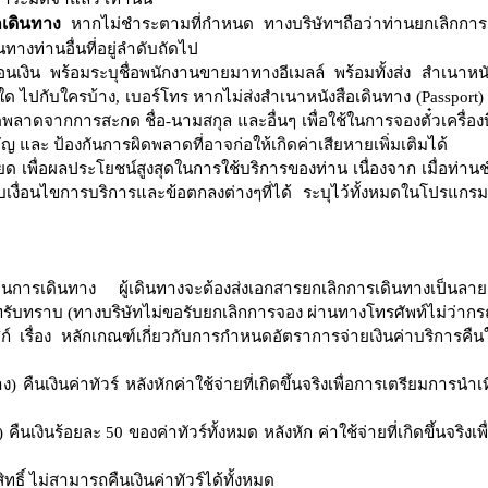
กเดินทาง
หากไม่ชำระตามที่กำหนด ทางบริษัทฯถือว่าท่านยกเลิกกา
นทางท่านอื่นที่อยู่ลำดับถัดไป
เงิน พร้อมระบุชื่อพนักงานขายมาทางอีเมลล์ พร้อมทั้งส่ง สำเนาหนั
่ใด
ไปกับใครบ้าง
,
เบอร์โทร หากไม่ส่งสำเนาหนังสือเดินทาง
(
Passport)
ผิดพลาดจากการสะกด ชื่อ
-
นามสกุล และอื่นๆ เพื่อใช้ในการจองตั๋วเครื่อง
ัญ และ ป้องกันการผิดพลาดที่อาจก่อให้เกิดค่าเสียหายเพิ่มเติมได้
ด เพื่อผลประโยชน์สูงสุดในการใช้บริการของท่าน เนื่องจาก เมื่อท่าน
เงื่อนไขการบริการและข้อตกลงต่างๆที่ได้ ระบุไว้ทั้งหมดในโปรแกร
่อนการเดินทาง
ผู้เดินทางจะต้องส่งเอกสารยกเลิกการเดินทางเป็นลาย
ัทรับทราบ (
ทางบริษัทไม่ขอรับยกเลิกการจอง ผ่านทางโทรศัพท์ไม่ว่าก
เรื่อง หลักเกณฑ์เกี่ยวกับการกำหนดอัตราการจ่ายเงินค่าบริการคืนให
าง
)
คืนเงินค่าทัวร์ หลังหักค่าใช้จ่ายที่เกิดขึ้นจริงเพื่อการเตรียมการนำเ
)
คืนเงินร้อยละ
50
ของค่าทัวร์ทั้งหมด
หลังหัก ค่าใช้จ่ายที่เกิดขึ้นจริงเ
ธิ์ ไม่สามารถคืนเงินค่าทัวร์ได้ทั้งหมด