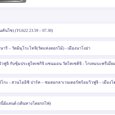
คันไซ) (TG622 23.59 – 07.30)
นาริ – วัดมิมุโระโทจิ(วัดแห่งดอกไม้) - เมืองนาโงย่า
ิวฟูจิ กับซุ้มประตูไทเซกิจิ แซนมอน วัดไทเซคิจิ - โกเทมบะพรีเมี่ยม
จิโกะ - สวนโออิชิ ปาร์ค – ชมดอกลาเวนเดอร์พร้อมวิวฟูจิ – เมืองโต
ิสนี่ย์แลนด์ (เดินทางโดยรถไฟ)