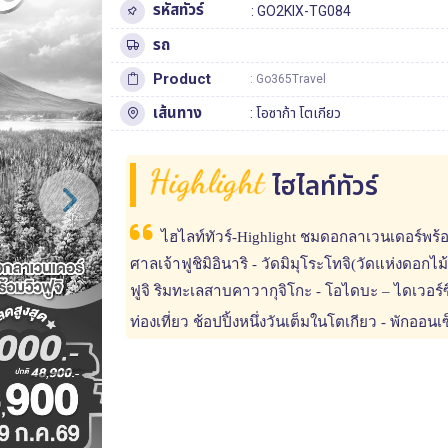
รหัสทัวร์
: GO2KIX-TG084
รถ
Product
: Go365Travel
เส้นทาง
:
โอซาก้า
โตเกียว
Highlight
ไฮไลท์ทัวร์
ไฮไลท์ทัวร์-Highlight ชมดอกลาเวนเดอร์พร้อมว
ศาลเจ้าฟูชิมิอินาริ - วัดมิมุโระโทจิ(วัดแห่งดอกไม
ฟูจิ ริมทะเลสาบคาวากุจิโกะ - โอไดบะ – ไดเวอร์ซิ
ท่องเที่ยว ช้อปปิ้งหนึ่งวันเต็มในโตเกียว - พักออนเ