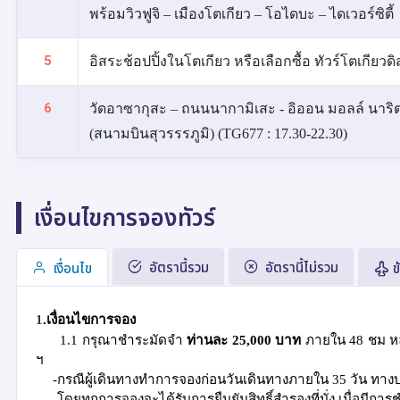
พร้อมวิวฟูจิ – เมืองโตเกียว – โอไดบะ – ไดเวอร์ซิตี้
5
อิสระช้อปปิ้งในโตเกียว หรือเลือกซื้อ ทัวร์โตเกียวด
6
วัดอาซากุสะ – ถนนนากามิเสะ - อิออน มอลล์ นาริต
(สนามบินสุวรรรภูมิ) (TG677 : 17.30-22.30)
เงื่อนไขการจองทัวร์
อัตรานี้รวม
อัตรานี้ไม่รวม
เงื่อนไข
ข
1
.เงื่อนไขการจอง
1.1
กรุณาชำระมัดจำ
ท่านละ
25
,
000
บาท
ภายใน
48
ชม
ห
ฯ
-
กรณีผู้เดินทางทำการจองก่อนวันเดินทางภายใน
3
5
วัน ทางบ
-โดยทุกการจองจะได้รับการยืนยันสิทธิ์สำรองที่นั่ง เมื่อมีการ