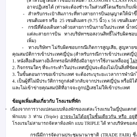
(
สำหรับผู้โดยสารชั้นประหยัด
/
ECONOMY CLASS PAS
อาจปฏิเสธได้
(
ท่านจะต้องชำระในส่วนที่โดนเรียกเก็บเพิ
-
สำหรับกระเป๋าสัมภาระที่ทางสายการบินอนุญาตให้นำขึ้นเ
เซนติเมตร หรือ
25
เซนติเมตร
(
9.75
นิ้ว
)
x
56
เซนติเมต
-
กรณีที่ต้องเดินทางด้วยสายการบินภายในประเทศ น้ำหนั
แต่ละสายการบิน ทางบริษัทฯขอสงวนสิทธิ์ไม่รับผิดชอบส
เพิ่ม
)
-
ทางบริษัทฯ ไม่รับผิดชอบกรณีเกิดการสูญเสีย
,
สูญหายข
คุณสมบัติการเข้าประเทศญี่ปุ่น
(
สำหรับกรณีการเข้าประเทศญี่ป
1.
หนังสือเดินทางอิเล็กทรอนิกส์ที่ยังมีอายุการใช้งานเหลืออยู่
ไม่
2.
กิจกรรมใดๆ ที่จะกระทำในประเทศญี่ปุ่นจะต้องไม่เป็นสิ่งที่ข
3.
ในขั้นตอนการขอเข้าประเทศ จะต้องระบุระยะเวลาการพำนักไ
4.
เป็นผู้ที่ไม่มีประวัติการถูกส่งตัวกลับจากประเทศญี่ปุ่น หรือ
และไม่เข้าข่ายคุณสมบัติที่อาจจะถูกปฏิเสธไม่ให้เข้าประเทศ
ข้อมูลเพิ่มเติมเกี่ยวกับ โรงแรมที่พัก
-
เนื่องจากการวางแปลนแบบห้องพักของแต่ละโรงแรมในญี่ปุ่นแตกต่า
พักแบบ
3
ท่าน
(
Triple)
อาจจะไม่ได้อยู่ในชั้นเดียวกัน หรือ อยู่ต
โรงแรมไม่สามารถจัดหาห้องพัก
แบบ
TRIPLE
ได้ ทางบริษัทขอส
กรณีมีการจัดงานประชุมนานาชาติ
(
TRADE FAIR)
ซึ