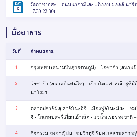
DAY
วัดอาซากุสะ – ถนนนากามิเสะ - อิออน มอลล์ นาริตะ
6
17.30-22.30)
มื้ออาหาร
วันที่
กำหนดการ
1
กรุงเทพฯ (สนามบินสุวรรณภูมิ) – โอซาก้า (สนามบิ
2
โอซาก้า (สนามบินคันไซ) – เกียวโต - ศาลเจ้าฟูชิมิอิ
นาโงย่า
3
ตลาดปลาชิมิสุ คาชิโนะอิจิ - เมืองฟูจิโนะมิยะ – ชม
จิ - โกเทมบะพรีเมี่ยมเอ้าเล็ต - แช่น้ำแร่ธรรมชาติ –
4
กิจกรรม ชงชาญี่ปุ่น - ชมวิวฟูจิ ริมทะเลสาบคาวาก