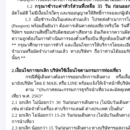
1.2
กรุณาชำระค่าทัวร์ส่วนที่เหลือ
35
วัน ก่อนออ
อัตโนมัติ ไม่มีเงื่อนไขใดๆ และขออนุญาตให้สิทธิ์การจองแก่ผู้เดิ
1.3
เมื่อชำระเงินในแต่ละส่วนแล้ว
โปรดส่งสำเนาการโอน
(
Passport)
พร้อมยืนยันว่า ต้องการเดินทางท่องเที่ยวทริปใด วันที
ริษัทฯ ขอสงวนสิทธิ์ไม่รับผิดชอบค่าเสียหาย อันเกิดจากความ
ความถูกต้องในการดำเนินการจองตั๋วเครื่องบิน ที่ถูกต้องเป็นสำค
**
กรุณาศึกษารายการทัวร์ และเงื่อนไขการให้บริการโดยละเอีย
จำนวนหรือมัดจำบางส่วนแล้ว ทางบริษัทฯ ถือว่าท่านได้ยอมรับ
นั้นๆ
**
2.เงื่อนไขการยกเลิก
บริษัทใช้เงื่อนไขตามกรมการท่องเที่ยว
กรณีที่ผู้เดินทางต้องการขอยกเลิกการเดินทาง หรือเลื
มายังบริษัท โดย
E MAIL
หรือ
LINE
พร้อมแจ้งให้เจ้าหน้าที่บริษ
ตาม
“
ประกาศคณะกรรมการธุรกิจนำเที่ยวและมัคคุเทศก์ 
เที่ยว พ
.
ศ
. 2563”
2.1
ยกเลิก ไม่น้อยกว่า
30
วันก่อนการเดินทาง
(
ไม่นับวันเดินท
เช่น ค่ามัดจำตั๋วเครื่อง ค่าบริการแลนด์ ต่างประเทศ เป็นต้น
”
2.2
ยกเลิก ไม่น้อยกว่า
15-29
วันก่อนเดินทาง
(
ไม่นับวันเดินทาง
การนำเที่ยว
2.3
ยกเลิก น้อยกว่า
15
วันก่อนการเดินทาง
ทางบริษัทฯขอสงวนสิท