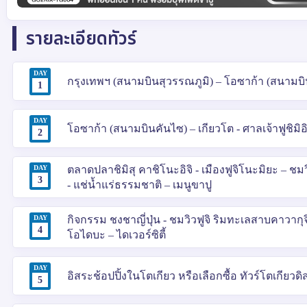
รายละเอียดทัวร์
DAY
กรุงเทพฯ (สนามบินสุวรรณภูมิ) – โอซาก้า (สนามบิน
1
DAY
โอซาก้า (สนามบินคันไซ) – เกียวโต - ศาลเจ้าฟูชิมิอิ
2
DAY
ตลาดปลาชิมิสุ คาชิโนะอิจิ - เมืองฟูจิโนะมิยะ – ชมว
3
- แช่น้ำแร่ธรรมชาติ – เมนูขาปู
DAY
กิจกรรม ชงชาญี่ปุ่น - ชมวิวฟูจิ ริมทะเลสาบคาวากุ
4
โอไดบะ – ไดเวอร์ซิตี้
DAY
อิสระช้อปปิ้งในโตเกียว หรือเลือกซื้อ ทัวร์โตเกียวด
5