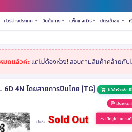
ทัวร์ต่างประเทศ
บินต้นทาง
แพ็กเกจทัวร์
บัตรเข้าชม
เ
าหมดแล้วค่ะ
แต่ไม่ต้องห่วง! สอบถามสินค้าคล้ายกันได
6D 4N โดยสายการบินไทย [TG]
ไม่เข้าร้านช็อปปิ
โปรแกรมย่
Sold Out
เปิดดูโปรแกรมทั
เริ่มต้น