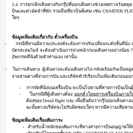
2.4
การยกเลิกเดินทางกับกรุ๊ปที่ออกเดินทางช่วงเทศกาลวันหยุด 
บินและค่ามัดจำที่พัก รวมถึงเที่ยวบินพิเศษ เช่น
CHARTER FL
ใดๆ
ข้อมูลเพิ่มเติมเกี่ยวกับ ตั๋วเครื่องบิน
-
กรณีที่ท่านมีความประสงค์จะต้องการปรับเปลี่ยนระดับชั้นที่นั่ง
บัตรสะสมไมล์ จะต้องดำเนินการล่วงหน้าก่อนเดินทางอย่างน้อย
อัพเกรดที่นั่งด้วยตัวท่านเอง เท่านั้น
-
ในการเดินทาง ผู้เดินทางจะต้องเดินทางไป
-
กลับพร้อมกันเป็นหมู
จ่ายส่วนต่างที่สายการบิน และบริษัททัวร์เรียกเก็บเพิ่มเติมก่อนอ
-
การจัดที่นั่งบนเครื่องบิน จะเป็นไปตามที่สายการบินเป็
-
ในกรณีที่ผู้เดินทางต้อง
ออกตั๋วโดยสารเครื่องบินภาย
ต้อง
ของ
Detail flight
และ เพื่อยืนยันว่ากรุ๊ปออกเดินทา
ฉะนั้นทางบริษัทจะไม่รับผิดชอบใดๆ
หากมีความเสียหายเก
ข้อมูลเพิ่มเติมเรื่องสัมภาระ
-
สำหรับน้ำหนักของสัมภาระที่ทางสายการบินอนุญาตให้บรร