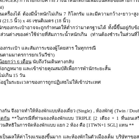
SENGER)
การเรียกเก็บค่าระวางน้ำหนักที่เกินเพิ่มเป็นสิทธิของสายการ
่ม
)
ครื่องได้ ต้องมีน้ำหนักไม่เกิน
7
กิโลกรัม และมีความกว้าง
+
ยาว
+
สู
ร
(
21.5
นิ้ว
)
x 46
เซนติเมตร
(
18
นิ้ว
)
กของกระเป๋าอาจจะถูกกำหนดให้ต่ำกว่ามาตรฐานได้ ทั้งนี้ขึ้นอยู่กับ
่วนต่างของค่าใช้จ่ายที่สัมภาระน้ำหนักเกิน
(
ท่านต้องชำระในส่วนที่
องกระเป๋า และสัมภาระของผู้โดยสาร ในทุกกรณี
ุ่นตามมาตรการยกเว้นวีซ่า
)
น้อยกว่า
6
เดือน
นับถึงวันเดินทางกลับ
ัดต่อกฎหมาย และเข้าข่ายคุณสมบัติเพื่อการพำนักระยะสั้น
ม่เกิน
15
วัน
มิได้อยู่ในระยะเวลาของการถูกปฏิเสธไม่ให้เข้าประเทศ
งกัน จึงอาจทำให้ห้องพักแบบห้องเดี่ยว
(
Single)
,
ห้องพักคู่
(
Twin
/
Dou
ิดกัน
**
ในกรณีที่ท่านจองห้องพักแบบ
TRIPLE
[2
เตียง
+
1
ที่นอนเส
งวนสิทธิในการจัดห้องพักแบบ แยก
2
ห้อง คือ
[1TWN+1
SGL]
แทน
**
่งเป็นผลให้ค่าโรงแรมสูงขึ้นมาก และห้องพักในตัวเมืองเต็ม บริษัทฯขอส