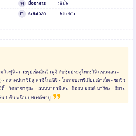
มื้ออาหาร
: 8 มื้อ
ระยะเวลา
: 6วัน 4คืน
ิวฟูจิ - ถ่ายรูปเช็คอินวิวฟูจิ กับซุ้มประตูไทเซกิจิ แซนมอน -
้) - ตลาดปลาชิมิสุ คาชิโนะอิจิ - โกเทมบะพรีเมี่ยมเอ้าเล็ต - ชมวิว
ตี้ - วัดอาซากุสะ – ถนนนากามิเสะ - อิออน มอลล์ นาริตะ - อิสระ
ซ็น 1 คืน พร้อมบุฟเฟ่ต์ขาปู