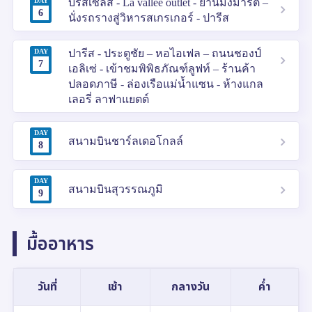
DAY
บรัสเซลส์ - La vallee outlet - ย่านมงมาร์ต –
6
นั่งรถรางสู่วิหารสเกรเกอร์ - ปารีส
DAY
ปารีส - ประตูชัย – หอไอเฟล – ถนนชองป์
7
เอลิเซ่ - เข้าชมพิพิธภัณฑ์ลูฟท์ – ร้านค้า
ปลอดภาษี - ล่องเรือแม่น้ำแซน - ห้างแกล
เลอรี่ ลาฟาแยตต์
DAY
สนามบินชาร์ลเดอโกลล์
8
DAY
สนามบินสุวรรณภูมิ
9
มื้ออาหาร
วันที่
เช้า
กลางวัน
ค่ำ