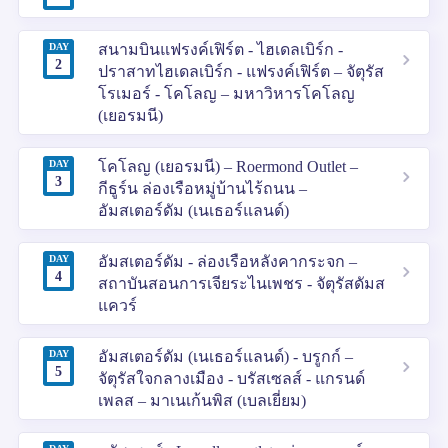
DAY
สนามบินแฟรงค์เฟิร์ต - ไฮเดลเบิร์ก -
2
ปราสาทไฮเดลเบิร์ก - แฟรงค์เฟิร์ต – จัตุรัส
โรเมอร์ - โคโลญ – มหาวิหารโคโลญ
(เยอรมนี)
DAY
โคโลญ (เยอรมนี) – Roermond Outlet –
3
กีธูร์น ล่องเรือหมู่บ้านไร้ถนน –
อัมสเตอร์ดัม (เนเธอร์แลนด์)
DAY
อัมสเตอร์ดัม - ล่องเรือหลังคากระจก –
4
สถาบันสอนการเจียระไนเพชร - จัตุรัสดัมส
แควร์
DAY
อัมสเตอร์ดัม (เนเธอร์แลนด์) - บรูกก์ –
5
จัตุรัสใจกลางเมือง - บรัสเซลส์ - แกรนด์
เพลส – มาเนเก้นพิส (เบลเยี่ยม)