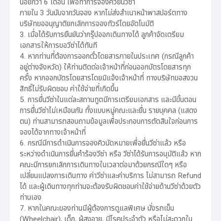
น้อยกว่า 6 เดือน เพื่อทำการจองคิวยื่นวีซ่า
ภายใน 3 วันนับจากวันจอง หากไม่ส่งสำเนาหน้าพาสปอร์ตทาง
บริษัทขออนุญาติยกเลิกการจองทัวร์โดยอัตโนมัติ
3. เมื่อได้รับการยืนยันว่ากรุ๊ปออกเดินทางได้ ลูกค้าจัดเตรียม
เอกสารให้การขอวีซ่าได้ทันที
4. หากท่านที่ต้องการออกตั๋วโดยสารภายในประเทศ (กรณีลูกค้า
อยู่ต่างจังหวัด) ให้ท่านติดต่อเจ้าหน้าที่ก่อนออกบัตรโดยสารทุก
ครั้ง หากออกบัตรโดยสารโดยมิแจ้งเจ้าหน้าที่ ทางบริษัทขอสงวน
สิทธิ์ไม่รับผิดชอบ ค่าใช้จ่ายที่เกิดขึ้น
5. การยื่นวีซ่าในแต่ละสถานทูตมีการเตรียมเอกสาร และมีขั้นตอน
การยื่นวีซ่าไม่เหมือนกัน ทั้งแบบหมู่คณะและยื่น รายบุคคล (แสดง
ตน) ท่านสามารถสอบถามข้อมูลเพื่อประกอบการตัดสินใจก่อนการ
จองได้จากทางเจ้าหน้าที่
6. กรณีมีการดำเนินการจองคิวนัดหมายเพื่อยื่นวีซ่าแล้ว หรือ
ระหว่างดำเนินการยื่นคำร้องวีซ่า หรือ วีซ่าได้รับการอนุมัติแล้ว หาก
คณะมีการยกเลิกการเดินทางในเวลาต่อมาด้วยกรณีใดๆ หรือ
เปลี่ยนแปลงการเดินทาง ค่าวีซ่าและค่าบริการ ไม่สามารถ Refund
ได้ และผู้เดินทางทุกท่านจะต้องรับผิดชอบค่าใช้จ่ายด้านวีซ่าด้วยตัว
ท่านเอง
7. หากในคณะของท่านมีผู้ต้องการดูแลพิเศษ นั่งรถเข็น
(Wheelchair), เด็ก, ผู้สูงอายุ, มีโรคประจำตัว หรือไม่สะดวกใน