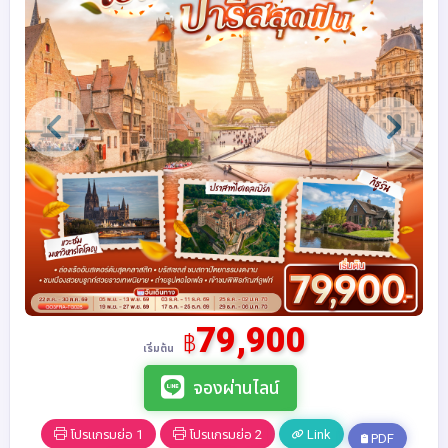
79,900
฿
เริ่มต้น
จองผ่านไลน์
โปรแกรมย่อ 1
โปรแกรมย่อ 2
Link
PDF