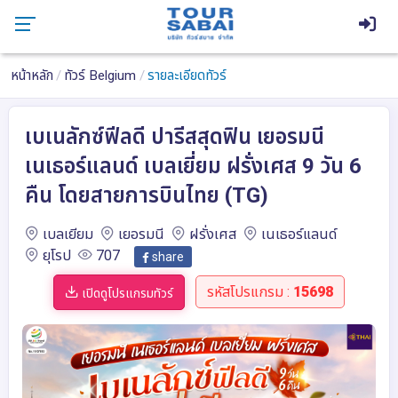
หน้าหลัก
ทัวร์ Belgium
รายละเอียดทัวร์
เบเนลักซ์ฟีลดี ปารีสสุดฟิน เยอรมนี
เนเธอร์แลนด์ เบลเยี่ยม ฝรั่งเศส 9 วัน 6
คืน โดยสายการบินไทย (TG)
เบลเยียม
เยอรมนี
ฝรั่งเศส
เนเธอร์แลนด์
ยุโรป
707
share
รหัสโปรแกรม :
15698
เปิดดูโปรแกรมทัวร์