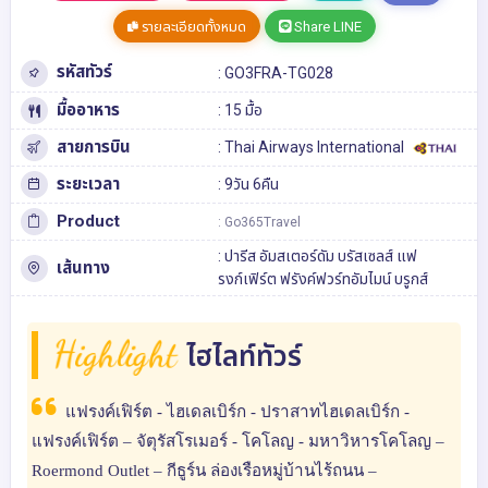
รายละเอียดทั้งหมด
Share LINE
รหัสทัวร์
: GO3FRA-TG028
มื้ออาหาร
: 15 มื้อ
สายการบิน
: Thai Airways International
ระยะเวลา
: 9วัน 6คืน
Product
: Go365Travel
:
ปารีส
อัมสเตอร์ดัม
บรัสเซลส์
แฟ
เส้นทาง
รงก์เฟิร์ต
ฟรังค์ฟวร์ทอัมไมน์
บรูกส์
Highlight
ไฮไลท์ทัวร์
แฟรงค์เฟิร์ต - ไฮเดลเบิร์ก - ปราสาทไฮเดลเบิร์ก -
แฟรงค์เฟิร์ต – จัตุรัสโรเมอร์ - โคโลญ - มหาวิหารโคโลญ –
Roermond Outlet – กีธูร์น ล่องเรือหมู่บ้านไร้ถนน –