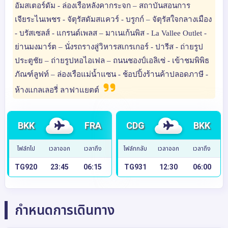
อัมสเตอร์ดัม - ล่องเรือหลังคากระจก – สถาบันสอนการ
เจียระไนเพชร - จัตุรัสดัมสแควร์ - บรูกก์ – จัตุรัสใจกลางเมือง
- บรัสเซลส์ - แกรนด์เพลส – มาเนเก้นพิส - La Vallee Outlet -
ย่านมงมาร์ต – นั่งรถรางสู่วิหารสเกรเกอร์ - ปารีส - ถ่ายรูป
ประตูชัย – ถ่ายรูปหอไอเฟล – ถนนชองป์เอลิเซ่ - เข้าชมพิพิธ
ภัณฑ์ลูฟท์ – ล่องเรือแม่น้ำแซน - ช้อปปิ้งร้านค้าปลอดภาษี -
ห้างแกลเลอรี่ ลาฟาแยตต์
BKK
FRA
CDG
BKK
ไฟล์ทไป
เวลาออก
เวลาถึง
ไฟล์ทกลับ
เวลาออก
เวลาถึง
TG920
23:45
06:15
TG931
12:30
06:00
กำหนดการเดินทาง