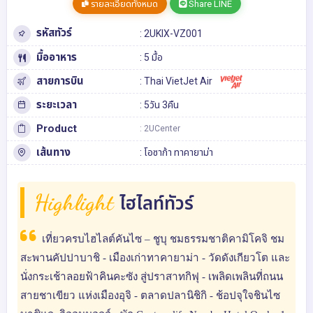
รายละเอียดทั้งหมด
Share LINE
รหัสทัวร์
: 2UKIX-VZ001
มื้ออาหาร
: 5 มื้อ
สายการบิน
: Thai VietJet Air
ระยะเวลา
: 5วัน 3คืน
Product
: 2UCenter
เส้นทาง
:
โอซาก้า
ทาคายาม่า
Highlight
ไฮไลท์ทัวร์
เที่ยวครบไฮไลต์คันไซ – ชูบุ ชมธรรมชาติคามิโคจิ ชม
สะพานคัปปาบาชิ - เมืองเก่าทาคายาม่า - วัดดังเกียวโต และ
นั่งกระเช้าลอยฟ้าคินคะซัง สู่ปราสาทกิฟุ - เพลิดเพลินที่ถนน
สายชาเขียว แห่งเมืองอุจิ - ตลาดปลานิชิกิ - ช้อปจุใจชินไซ