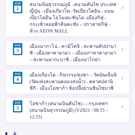
DAY
สนามบินสุวรรณภูมิ –สนามคันไซ ประเทศ
2
ญี่ปุ่น - เมืองเกียวโต -วัดเบียวโดอิน - ถนน
เบียวโดอิน โอโมเตะซันโด -เมืองกิฟุ -
กระเช้าลอยฟ้าคินคะซัง – ปราสาทกิฟุ –
ห้าง AEON MALL
DAY
เมืองนากาโน่ - คามิโคจิ - สะพานคัปปาบา
3
ชิ - เมืองทาคายาม่า – เมืองเก่าทาคายาม่า
– สะพานนากะบาชิ - เมืองนาโกย่า
DAY
เมืองเกียวโต - กิจกรรมชงชา – วัดนันเซ็นจิ
4
(วัดแห่งสะพานคลองส่งน้ำ) - ตลาดปลานิ
ชิกิ - เมืองโอซาก้า ช้อปปิ้งย่านชินไซบาชิ
DAY
โอซาก้า (สนามบินคันไซ) –- กรุงเทพฯ
5
(สนามบินสุวรรณภูมิ) (VZ821 : 08.55 –
12.55)