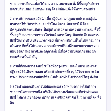
ราคาอาจเปลี่ยนแปลงได้ตามความเหมาะสม ทั้งนี้ขึ้นอยู่กับอัตรา
แลกเปลี่ยนของเงินสกุล (เยน) โดยมิต้องแจ้งให้ทราบล่วงหน้า
7. การบริการของรถบัสนำเที่ยวญี่ปุ่น ตามกฎหมายประเทศญี่ปุ่น
สามารถให้บริการวันละ 10 ชั่วโมง มิอาจเพิ่มเวลาได้ โดย
มัคคุเทศก์และคนขับจะเป็นผู้บริหารเวลาตามความเหมาะสม ทั้งนี้
ขึ้นอยู่กับสภาพการจราจรในวันเดินทางนั้นๆ เป็นหลัก จึงขอสงวน
สิทธิ์ในการปรับเปลี่ยนเวลาท่องเที่ยวตามสถานที่ในโปรแกรมการ
เดินทาง อีกทั้งโปรแกรมอาจจะมีการปรับเปลี่ยนตามความเหมาะ
สมของสภาพอากาศและฤดูกาลทั้งนี้เพื่อความปลอดภัยของนัก
ท่องเที่ยวเป็นสำคัญ
8. กรณีที่กองตรวจคนเข้าเมืองทั้งกรุงเทพฯ และในต่างประเทศ
ปฏิเสธมิให้เดินทางออก หรือ เข้าประเทศที่ระบุ ไว้ในรายการเดิน
ทาง บริษัทฯ ขอสงวนสิทธิ์ที่จะไม่คืนค่าทัวร์ไม่ว่ากรณีใดๆ ทั้งสิ้น
9. เมื่อท่านออกเดินทางไปกับคณะแล้ว ถ้าท่านงดการใช้บริการ
รายการใดรายการหนึ่ง หรือไม่เดินทางพร้อมคณะถือว่าท่านสละ
สิทธิ์ ไม่อาจเรียกร้องค่าบริการและเงินมัดจำคืน ไม่ว่ากรณีใดๆ ทั้ง
สิ้น