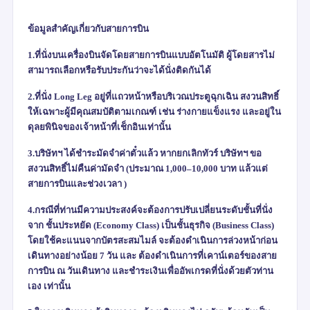
ข้อมูลสำคัญเกี่ยวกับสายการบิน
1.ที่นั่งบนเครื่องบินจัดโดยสายการบินแบบอัตโนมัติ ผู้โดยสารไม่
สามารถเลือกหรือรับประกันว่าจะได้นั่งติดกันได้
2.ที่นั่ง
Long Leg
อยู่ที่แถวหน้าหรือบริเวณประตูฉุกเฉิน สงวนสิทธิ์
ให้เฉพาะผู้มีคุณสมบัติตามเกณฑ์ เช่น ร่างกายแข็งแรง และอยู่ใน
ดุลยพินิจของเจ้าหน้าที่เช็กอินเท่านั้น
3.บริษัทฯ ได้ชำระมัดจำค่าตั๋วแล้ว หากยกเลิกทัวร์ บริษัทฯ ขอ
สงวนสิทธิ์ไม่คืนค่ามัดจำ (ประมาณ
1,000–10,000
บาท แล้วแต่
สายการบินและช่วงเวลา )
4.กรณีที่ท่านมีความประสงค์จะต้องการปรับเปลี่ยนระดับชั้นที่นั่ง
จาก ชั้นประหยัด (
Economy Class)
เป็นชั้นธุรกิจ (
Business Class)
โดยใช้คะแนนจากบัตรสะสมไมล์ จะต้องดำเนินการล่วงหน้าก่อน
เดินทางอย่างน้อย
7
วัน และ ต้องดำเนินการที่เคาน์เตอร์ของสาย
การบิน ณ วันเดินทาง และชำระเงินเพื่ออัพเกรดที่นั่งด้วยตัวท่าน
เอง เท่านั้น