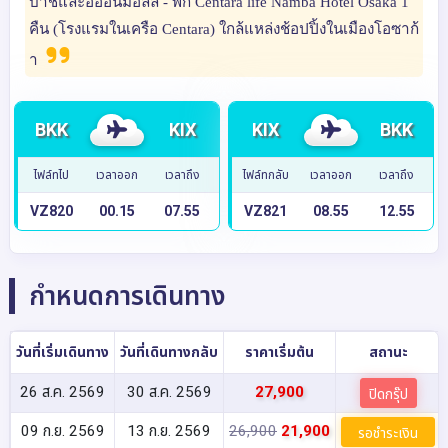
บาชิและอิออนมอลล์ - พัก Centara life Namba Hotel Osaka 1
คืน (โรงแรมในเครือ Centara) ใกล้แหล่งช้อปปิ้งในเมืองโอซาก้
า
BKK
KIX
KIX
BKK
ไฟล์ทไป
เวลาออก
เวลาถึง
ไฟล์ทกลับ
เวลาออก
เวลาถึง
VZ820
00.15
07.55
VZ821
08.55
12.55
กำหนดการเดินทาง
วันที่เริ่มเดินทาง
วันที่เดินทางกลับ
ราคาเริ่มต้น
สถานะ
26 ส.ค. 2569
30 ส.ค. 2569
27,900
ปิดกรุ๊ป
09 ก.ย. 2569
13 ก.ย. 2569
26,900
21,900
รอชำระเงิน