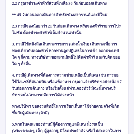
2.2 กรุณาชำระค่าทัวร์ส่วนที่เหลือ 30 วันก่อนออกเดินทาง
** 45 วันก่อนออกเดินทางสำหรับช่วงสงกรานต์และปีใหม่
2.3 กรณีจองน้อยกว่า 21 วันก่อนเดินทาง หรือจองทัวร์รายการโปร
โมชั่น ต้องชำระค่าทัวร์เต็มจำนวนเท่านั้น
3. กรณีใช้หนังสือเดินทางราชการ (เล่มน้ำเงิน) เดินทางเพื่อการ
ท่องเที่ยวกับคณะทัวร์ หากท่านถูกปฏิเสธในการเข้า-ออกประเทศ
ใด ๆ ก็ตาม ทางบริษัทฯ ขอสงวนสิทธิ์ไม่คืนค่าทัวร์ และรับผิดชอบ
ใด ๆ ทั้งสิ้น
4.
กรณีผู้เดินทางที่ต้องการความช่วยเหลือเป็นพิเศษ เช่น การขอ
ใช้วีลแชร์ที่สนามบิน หรือแพ้อาหาร กรุณาแจ้งบริษัทฯ อย่างน้อย
7
วันก่อนการเดินทาง หรือเริ่มตั้งแต่ท่านจองทัวร์ มิฉะนั้นทางบริ
ษัทฯ จะไม่สามารถจัดการได้ล่วงหน้า
ทางบริษัทฯ ขอสงวนสิทธิ์ในการเรียกเก็บค่าใช้จ่ายตามจริงที่เกิด
ขึ้นกับผู้เดินทาง (ถ้ามี)
5.หากในคณะของท่านมีผู้ต้องการดูแลพิเศษ นั่งรถเข็น
(
Wheelchair),
เด็ก
,
ผู้สูงอายุ
,
มีโรคประจำตัว หรือไม่สะดวกในการ