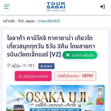
หน้าหลัก
ทัวร์ Japan
รายละเอียดทัวร์
โอซาก้า คามิโคจิ ทาคายาม่า เกียวโต
เที่ยวสนุกทุกวัน 5วัน 3คืน โดยสายกา
รบินเวียตเจ็ทแอร์ [VZ]
ไม่เข้าร้านช็อปปิ้ง
ญี่ปุ่น
731
share
รหัสโปรแกรม :
15797
เปิดดูโปรแกรมทัวร์