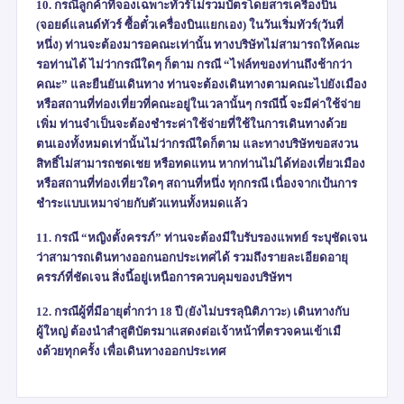
10. กรณีลูกค้าที่จองเฉพาะทัวร์ไม่รวมบัตรโดยสารเครื่องบิน
(จอยด์แลนด์ทัวร์ ซื้อตั๋วเครื่องบินแยกเอง) ในวันเริ่มทัวร์(วันที่
หนึ่ง) ท่านจะต้องมารอคณะเท่านั้น ทางบริษัทไม่สามารถให้คณะ
รอท่านได้ ไม่ว่ากรณีใดๆ ก็ตาม กรณี “ไฟล์ทของท่านถึงช้ากว่า
คณะ” และยืนยันเดินทาง ท่านจะต้องเดินทางตามคณะไปยังเมือง
หรือสถานที่ท่องเที่ยวที่คณะอยู่ในเวลานั้นๆ กรณีนี้ จะมีค่าใช้จ่าย
เพิ่ม ท่านจำเป็นจะต้องชำระค่าใช้จ่ายที่ใช้ในการเดินทางด้วย
ตนเองทั้งหมดเท่านั้นไม่ว่ากรณีใดก็ตาม และทางบริษัทขอสงวน
สิทธิ์ไม่สามารถชดเชย หรือทดแทน หากท่านไม่ได้ท่องเที่ยวเมือง
หรือสถานที่ท่องเที่ยวใดๆ สถานที่หนึ่ง ทุกกรณี เนื่องจากเป้นการ
ชำระแบบเหมาจ่ายกับตัวแทนทั้งหมดแล้ว
11. กรณี “หญิงตั้งครรภ์” ท่านจะต้องมีใบรับรองแพทย์ ระบุชัดเจน
ว่าสามารถเดินทางออกนอกประเทศได้ รวมถึงรายละเอียดอายุ
ครรภ์ที่ชัดเจน สิ่งนี้อยู่เหนือการควบคุมของบริษัทฯ
12. กรณีผู้ที่มีอายุต่ำกว่า 18 ปี (ยังไม่บรรลุนิติภาวะ) เดินทางกับ
ผู้ใหญ่ ต้องนำสำสูติบัตรมาแสดงต่อเจ้าหน้าที่ตรวจคนเข้าเมื
งด้วยทุกครั้ง เพื่อเดินทางออกประเทศ