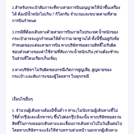
2.สำหรับกระเป๋าสัมภาระที่ทางสายการบินอนุญาตให้นำขึ้นเครื่อง
ได้ ต้องมีน้ำหนักไม่เกิน
7
กิโลกรัม จำนวนและขนาดตามที่สาย
การบินกำหนด
3.กรณีที่ต้องเดินทางด้วยสายการบินภายในประเทศ น้ำหนักของ
กระเป๋าอาจจะถูกกำหนดให้ต่ำกว่ามาตรฐานได้ ทั้งนี้ขึ้นอยู่กับข้อ
กำหนดของแต่ละสายการบิน ทางบริษัทฯขอสงวนสิทธิ์ไม่รับผิด
ชอบส่วนต่างของค่าใช้จ่ายที่สัมภาระน้ำหนักเกิน (ท่านต้องชำระ
ในส่วนที่โดนเรียกเก็บเพิ่ม)
4.ทางบริษัทฯ ไม่รับผิดชอบกรณีเกิดการสูญเสีย
,
สูญหายของ
กระเป๋า และสัมภาระของผู้โดยสาร ในทุกกรณี
เงื่อนไขอื่นๆ
1. จำนวนผู้เดินทางต้องมีขั้นต่ำ 9 ท่าน (ไม่นับรวมผู้เดินทางที่ไม่
ใช้ตั๋วกรุ๊ปและเด็กทารก) ขึ้นไปต่อกรุ๊ป มิฉะนั้น ทางบริษัทขอสงวน
สิทธิ์ในการงดออกเดินทางและเลื่อนการเดินทางไปในวันอื่นต่อไป
โดยทางบริษัทฯ จะแจ้งให้ท่านทราบล่วงหน้า นอกจากผู้เดินทาง