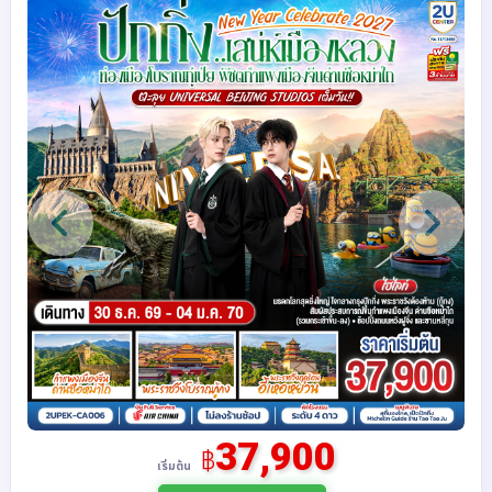
37,900
฿
เริ่มต้น