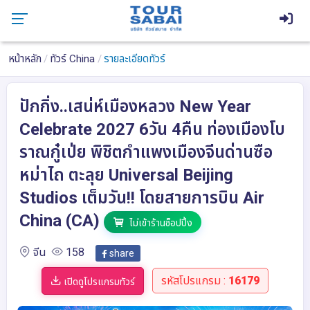
หน้าหลัก
ทัวร์ China
รายละเอียดทัวร์
ปักกิ่ง..เสน่ห์เมืองหลวง New Year
Celebrate 2027 6วัน 4คืน ท่องเมืองโบ
ราณกู๋เป่ย พิชิตกำแพงเมืองจีนด่านซือ
หม่าไถ ตะลุย Universal Beijing
Studios เต็มวัน!! โดยสายการบิน Air
China (CA)
ไม่เข้าร้านช็อปปิ้ง
จีน
158
share
รหัสโปรแกรม :
16179
เปิดดูโปรแกรมทัวร์