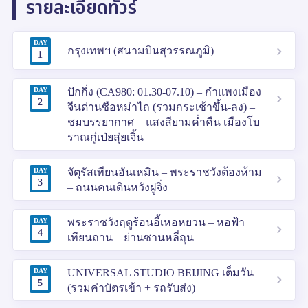
รายละเอียดทัวร์
DAY
กรุงเทพฯ (สนามบินสุวรรณภูมิ)
1
DAY
ปักกิ่ง (CA980: 01.30-07.10) – กำแพงเมือง
2
จีนด่านซือหม่าไถ (รวมกระเช้าขึ้น-ลง) –
ชมบรรยากาศ + แสงสียามค่ำคืน เมืองโบ
ราณกู๋เป่ยสุ่ยเจิ้น
DAY
จัตุรัสเทียนอันเหมิน – พระราชวังต้องห้าม
3
– ถนนคนเดินหวังฝูจิ่ง
DAY
พระราชวังฤดูร้อนอี้เหอหยวน – หอฟ้า
4
เทียนถาน – ย่านซานหลี่ถุน
DAY
UNIVERSAL STUDIO BEIJING เต็มวัน
5
(รวมค่าบัตรเข้า + รถรับส่ง)