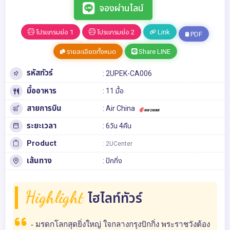
จองผ่านไลน์
โปรแกรมย่อ 1
โปรแกรมย่อ 2
Link
PDF
รายละเอียดทั้งหมด
Share LINE
รหัสทัวร์
: 2UPEK-CA006
มื้ออาหาร
: 11 มื้อ
สายการบิน
: Air China
ระยะเวลา
: 6วัน 4คืน
Product
: 2UCenter
เส้นทาง
:
ปักกิ่ง
Highlight
ไฮไลท์ทัวร์
- มรดกโลกสุดยิ่งใหญ่ ใจกลางกรุงปักกิ่ง พระราชวังต้อง